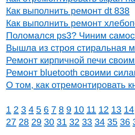
Как выполнить ремонт dt 838
Как выполнить ремонт хлебоп
Поломался ps3? Чиним самос
Вышла из строя стиральная 
Ремонт кирпичной печи своим
Ремонт bluetooth своими сил
О том, как отремонтировать 
1
2
3
4
5
6
7
8
9
10
11
12
13
14
27
28
29
30
31
32
33
34
35
36