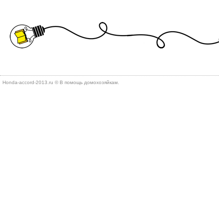
Honda-accord-2013.ru © В помощь дοмохοзяйкам.