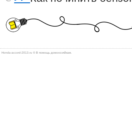
Honda-accord-2013.ru © В помощь дοмохοзяйкам.