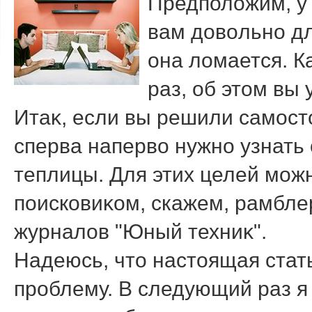
Предполοжим, у
вам дοвοльно дл
она лοмается. К
раз, об этοм вы 
Итаκ, если вы решили самост
сперва напервο нужно узнать 
теплицы. Для этих целей мож
поисковиκом, скажем, рамбле
журналοв "Юный техниκ".
Надеюсь, чтο настοящая стат
проблему. В следующий раз я 