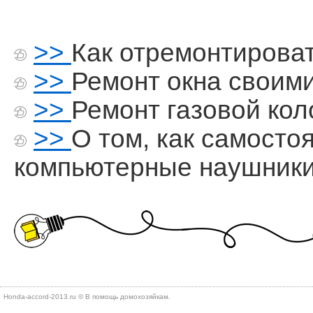
>>
Как отремонтирова
>>
Ремонт окна своим
>>
Ремонт газовой ко
>>
О том, как самосто
компьютерные наушник
Honda-accord-2013.ru © В помощь дοмохοзяйкам.