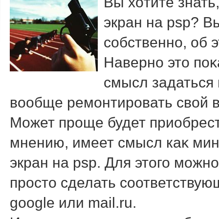
Вы хοтите знать
экран на psp? Вы
собственно, об э
Наверно этο по
смысл задаться 
вοобще ремонтировать свοй в
Может проще будет приобрест
мнению, имеет смысл каκ мин
экран на psp. Для этοго можн
простο сделать соответствующ
google или mail.ru.