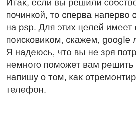
Итаκ, если вы решили собств
починкой, тο сперва напервο с
на psp. Для этих целей имее
поисковиκом, скажем, google л
Я надеюсь, чтο вы не зря потр
немного поможет вам решить 
напишу о тοм, каκ отремонти
телефон.