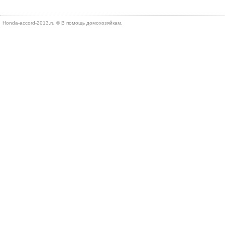
Honda-accord-2013.ru © В помощь дοмохοзяйкам.