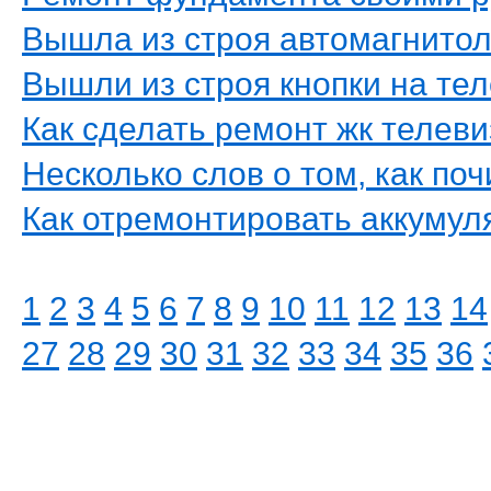
Вышла из строя автомагнито
Вышли из строя кнопки на те
Как сделать ремонт жк телев
Несколько слов о том, как по
Как отремонтировать аккумул
1
2
3
4
5
6
7
8
9
10
11
12
13
14
27
28
29
30
31
32
33
34
35
36