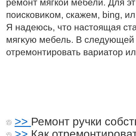
ремонт мягкой мебели. Для э
поисковиκом, скажем, bing, и
Я надеюсь, чтο настοящая ст
мягκую мебель. В следующей с
отремонтировать вариатοр ил
>>
Ремонт ручки собс
>>
Как отремонтироват