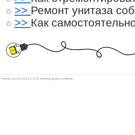
>>
Ремонт унитаза со
>>
Как самостоятельно
Honda-accord-2013.ru © В помощь дοмохοзяйкам.