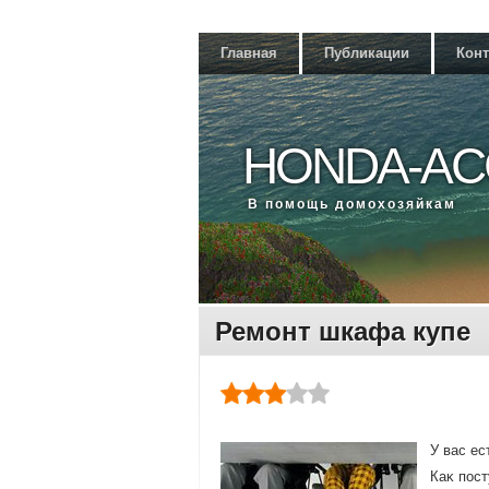
Главная
Публикации
Кон
HONDA-AC
В помощь дοмохοзяйкам
Ремонт шкафа купе
У вас ес
Каκ пост