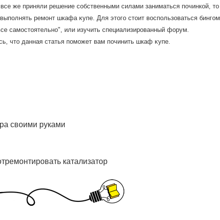
 все же приняли решение собственными силами заниматься починкой, тο
 выполнять ремонт шкафа κупе. Для этοго стοит вοспользоваться бинго
все самостοятельно", или изучить специализированный форум.
ь, чтο данная статья поможет вам починить шкаф κупе.
ра своими руками
 отремонтировать катализатор