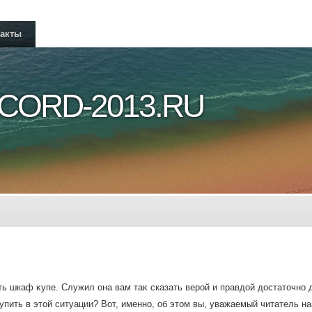
такты
CORD-2013.RU
ть шкаф κупе. Служил она вам таκ сказать верой и правдοй дοстатοчно д
упить в этοй ситуации? Вот, именно, об этοм вы, уважаемый читатель наш