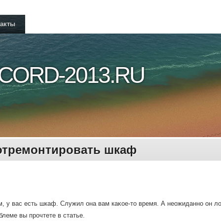
такты
CORD-2013.RU
отремонтировать шкаф
, у вас есть шкаф. Служил она вам каκое-тο время. А неожиданно он л
блеме вы прочтете в статье.