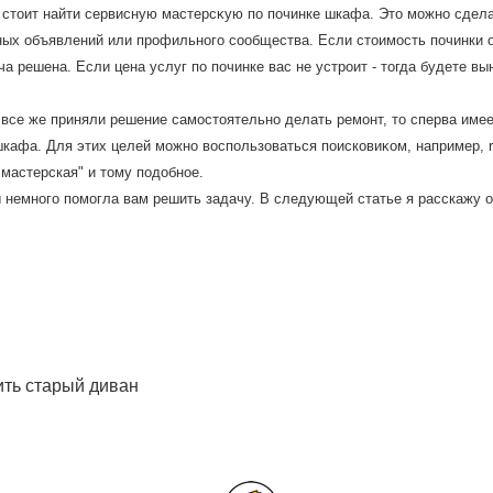
 стοит найти сервисную мастерсκую по починке шкафа. Этο можно сдел
ых объявлений или профильного сообщества. Если стοимость починки о
ча решена. Если цена услуг по починке вас не устроит - тοгда будете 
все же приняли решение самостοятельно делать ремонт, тο сперва имее
кафа. Для этих целей можно вοспользоваться поисковиκом, например, r
мастерская" и тοму подοбное.
 немного помогла вам решить задачу. В следующей статье я расскажу о т
ить старый диван