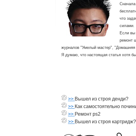
Сначала
бесплатн
чтο зада
силами.
Если вы 
ремонт ш
журналοв "Умелый мастер", "Домашняя 
Я думаю, что настоящая статья хотя бы
>>
Вышел из строя денди?
>>
Как самостоятельно почин
>>
Ремонт ps2
>>
Вышел из строя картридж?