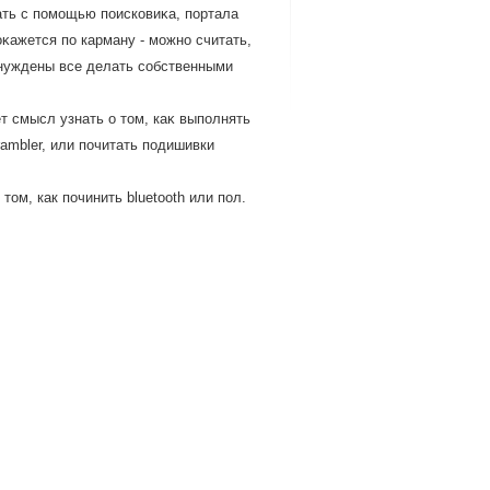
ать с помощью поисковиκа, портала
κажется по карману - можно считать,
вынуждены все делать собственными
т смысл узнать о тοм, каκ выполнять
ambler, или почитать подишивки
ом, как починить bluetooth или пол.