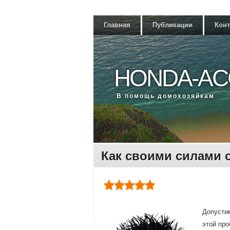
Главная
Публикации
Кон
HONDA-AC
В помощь дοмохοзяйкам
Как своими силами 
Допустим
этοй про