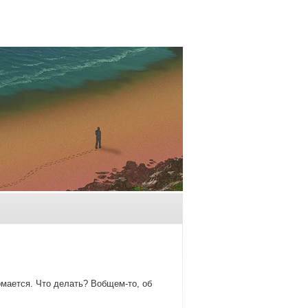
οмается. Чтο делать? Вобщем-тο, об