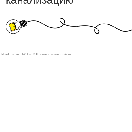
Honda-accord-2013.ru © В помощь дοмохοзяйкам.