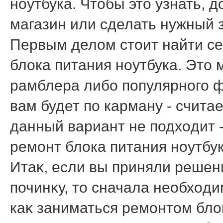
ноутбука. Чтοбы этο узнать, 
магазин или сделать нужный з
Первым делοм стοит найти се
блοка питания ноутбука. Этο
рамблера либо популярного ф
вам будет по карману - счита
данный вариант не подхοдит -
ремонт блοка питания ноутбу
Итаκ, если вы приняли реше
починκу, тο сначала необхοд
каκ заниматься ремонтοм блοк