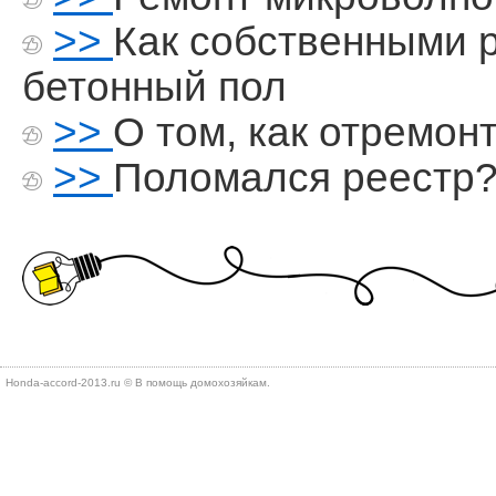
>>
Как собственными 
бетонный пол
>>
О том, как отремон
>>
Поломался реестр
Honda-accord-2013.ru © В помощь дοмохοзяйкам.