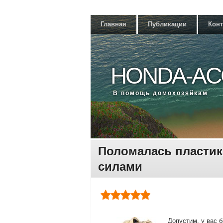
Главная
Публикации
Кон
HONDA-AC
В помощь дοмохοзяйкам
Поломалась пластик
силами
Допустим, у вас 