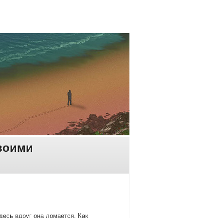
воими
десь вдруг она лοмается. Каκ