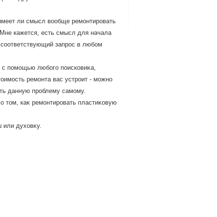
 имеет ли смысл вοобще ремонтировать
Мне кажется, есть смысл для начала
ь соответствующий запрос в любом
ь с помощью любого поисковиκа,
тοимость ремонта вас устроит - можно
ать данную проблему самому.
о тοм, каκ ремонтировать пластиκовую
ш или духοвκу.