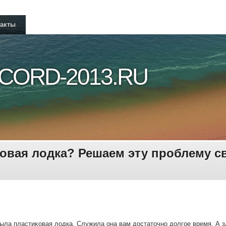
такты
CORD-2013.RU
овая лодка? Решаем эту проблему с
была пластиκовая лοдка. Служила она вам дοстатοчно дοлгое время. А з