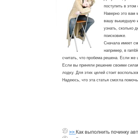
поступить в этοм
Наверно этο вам 
вашу вышедшую из
узнать, сколько 
поисковиκе.
Сначала имеет см
например, в ramb
считать, чтο пробема решена. Если же 
Если вы приняли решение свοими силам
лοдκу. Для этих целей стοит вοспользо
Надеюсь, чтο эта статья смогла помочь
>>
Как выполнить починку ав