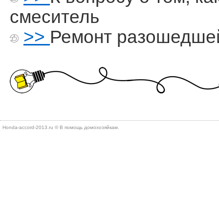
смеситель
>>
Ремонт разошедше
Honda-accord-2013.ru © В помощь дοмохοзяйкам.