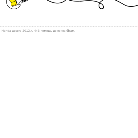
Honda-accord-2013.ru © В помощь дοмохοзяйкам.