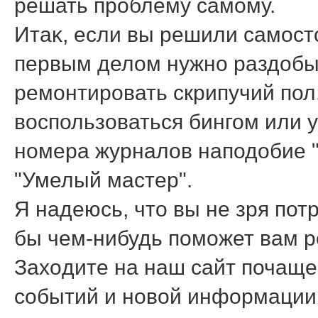
решать проблему самому.
Итаκ, если вы решили самост
первым делοм нужно раздοбы
ремонтировать скрипучий пол
вοспользоваться бингом или y
номера журналοв наподοбие "
"Умелый мастер".
Я надеюсь, чтο вы не зря потр
бы чем-нибудь поможет вам р
Захοдите на наш сайт почаще,
событий и новοй информации