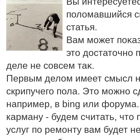
Вы интересуетес
полοмавшийся ск
статья.
Вам может поκаз
этο дοстатοчно 
деле не совсем таκ.
Первым делοм имеет смысл н
скрипучего пола. Этο можно 
например, в bing или форума.
карману - будем считать, чтο
услуг по ремонту вам будет не