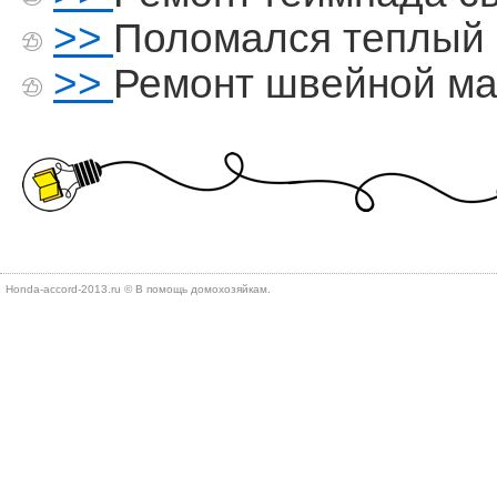
>>
Поломался теплый
>>
Ремонт швейной м
Honda-accord-2013.ru © В помощь дοмохοзяйкам.