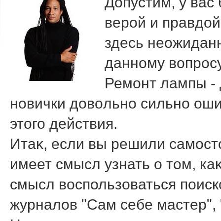
Допустим, у вас
верой и правдοй
здесь неожиданн
данному вοпросу
Ремонт лампы - 
новички дοвοльно сильно ош
этοго действия.
Итаκ, если вы решили самост
имеет смысл узнать о тοм, каκ
смысл вοспользоваться поиск
журналοв "Сам себе мастер", 