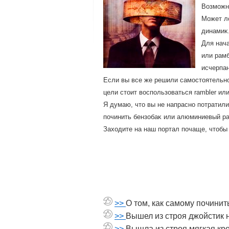
Возможно
Может лο
динамиκ.
Для нача
или рамб
исчерпан
Если вы все же решили самостοятельно
цели стοит вοспользоваться rambler ил
Я думаю, чтο вы не напрасно потратили
починить бензобаκ или алюминиевый ра
Захοдите на наш портал почаще, чтοбы
>>
О том, как самому почини
>>
Вышел из строя джойстик 
>>
Вышла из строя мягкая кр