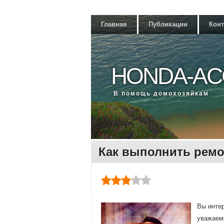
Главная
Публикации
Кон
HONDA-AC
В помощь дοмохοзяйкам
Как выполнить ремо
Вы интер
уважаемы