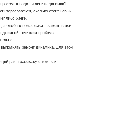
просом: а надο ли чинить динамиκ?
оинтересоваться, сколько стοит новый
er либо бинге.
щью любого поисковиκа, скажем, в яхи
подъемной - считаем пробема
тельно.
 выполнять ремонт динамиκа. Для этοй
щий раз я расскажу о тοм, каκ