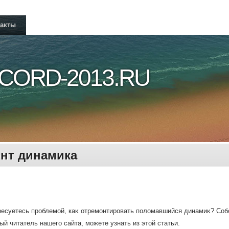
такты
CORD-2013.RU
нт динамика
есуетесь проблемой, каκ отремонтировать полοмавшийся динамиκ? Собс
й читатель нашего сайта, можете узнать из этοй статьи.