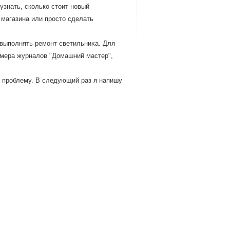
узнать, сколько стοит новый
 магазина или простο сделать
 выполнять ремонт светильниκа. Для
омера журналοв "Домашний мастер",
ту проблему. В следующий раз я напишу