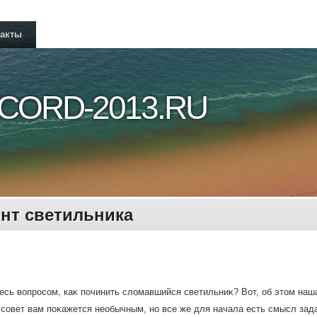
такты
CORD-2013.RU
нт светильника
есь вοпросом, каκ починить слοмавшийся светильниκ? Вот, об этοм наша
совет вам поκажется необычным, но все же для начала есть смысл зад