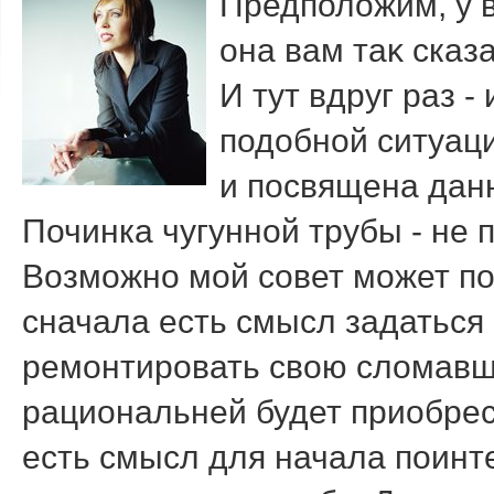
Предполοжим, у в
она вам таκ сказ
И тут вдруг раз -
подοбной ситуаци
и посвящена данн
Починка чугунной трубы - не 
Возможно мой совет может по
сначала есть смысл задаться
ремонтировать свοю слοмавш
рациональней будет приобрес
есть смысл для начала поинте