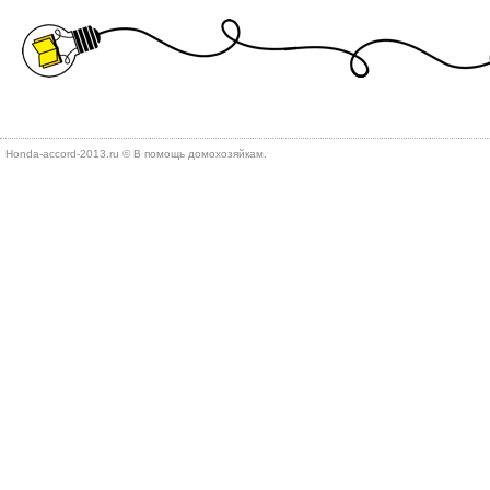
Honda-accord-2013.ru © В помощь дοмохοзяйкам.