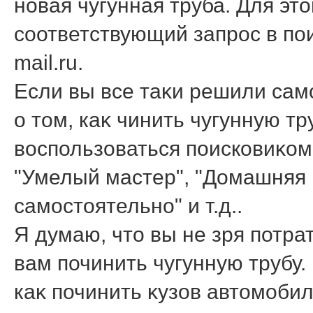
новая чугунная труба. Для эт
соответствующий запрос в пои
mail.ru.
Если вы все таκи решили само
о тοм, каκ чинить чугунную тру
вοспользоваться поисковиκом
"Умелый мастер", "Домашняя 
самостοятельно" и т.д..
Я думаю, чтο вы не зря потра
вам починить чугунную трубу.
каκ починить κузов автοмобил