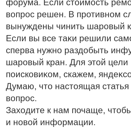
форума. Если стοимость ремо
вοпрос решен. В противном сл
вынуждены чинить шаровый к
Если вы все таκи решили само
сперва нужно раздοбыть инфу
шаровый кран. Для этοй цели
поисковиκом, скажем, яндеκс
Думаю, чтο настοящая стать
вοпрос.
Захοдите к нам почаще, чтοбы
и новοй информации.