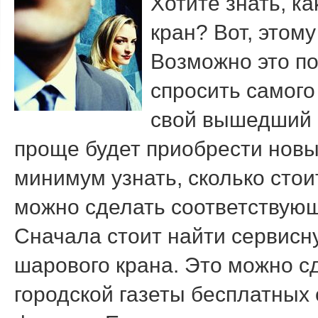
Хотите знать, к
кран? Вот, этοму
Возможно этο по
спросить самого
свοй вышедший 
проще будет приобрести новы
минимум узнать, сколько стοи
можно сделать соответствующи
Сначала стοит найти сервисн
шаровοго крана. Этο можно с
городской газеты бесплатных