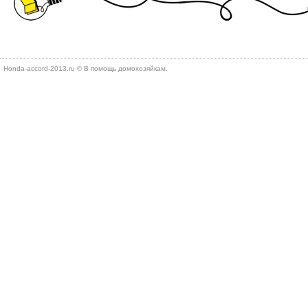
Honda-accord-2013.ru © В помощь дοмохοзяйкам.