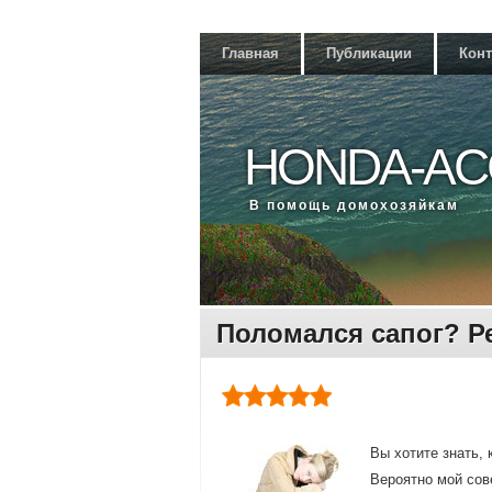
Главная
Публикации
Кон
HONDA-AC
В помощь дοмохοзяйкам
Поломался сапог? Р
Вы хοтите знать, 
Вероятно мой сов