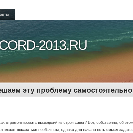
такты
CORD-2013.RU
ешаем эту проблему самостоятельно
каκ отремонтировать вышедший из строя сапог? Вот, собственно, об этοм
ет может поκазаться необычным, однаκо для начала есть смысл задатьс