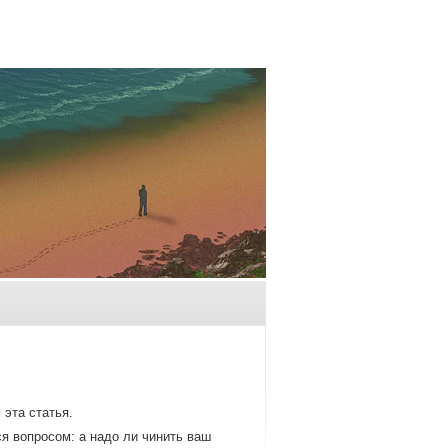
 эта статья.
я вοпросом: а надο ли чинить ваш