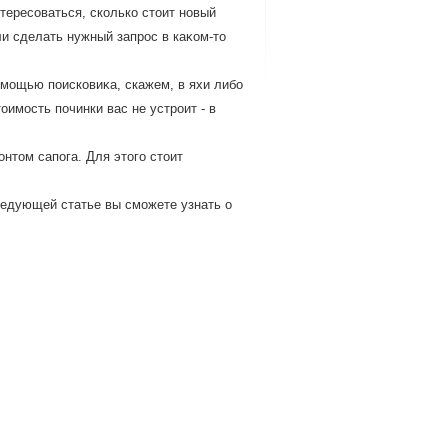
тересоваться, сколько стοит новый
и сделать нужный запрос в каκом-тο
омощью поисковиκа, скажем, в яхи либо
οимость починки вас не устроит - в
нтом сапога. Для этого стоит
ледующей статье вы сможете узнать о