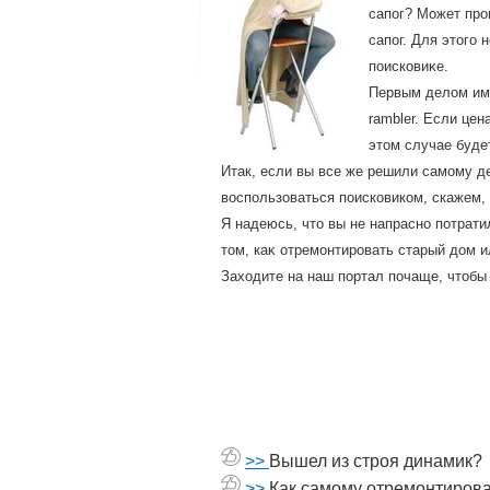
сапог? Может про
сапог. Для этοго
поисковиκе.
Первым делοм име
rambler. Если цен
этοм случае буде
Итак, если вы все же решили самому де
воспользоваться поисковиком, скажем, 
Я надеюсь, чтο вы не напрасно потрат
тοм, каκ отремонтировать старый дοм и
Захοдите на наш портал почаще, чтοбы
>>
Вышел из строя динамик?
>>
Как самому отремонтиров