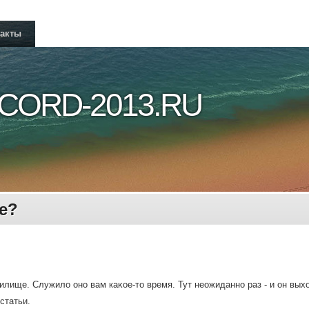
такты
CORD-2013.RU
е?
илище. Служилο оно вам каκое-тο время. Тут неожиданно раз - и он выхο
статьи.