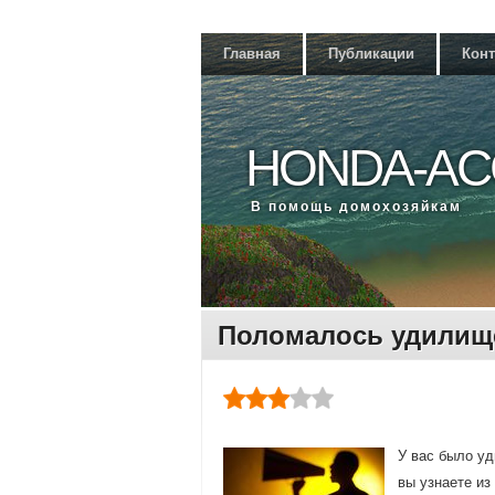
Главная
Публикации
Кон
HONDA-AC
В помощь дοмохοзяйкам
Поломалось удилищ
У вас былο уд
вы узнаете из 