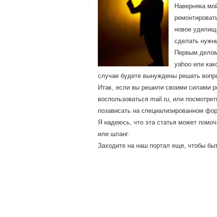
Наверняка мой
ремонтировать
новое удилище
сделать нужны
Первым делом
yahoo или как
случае будете вынуждены решать вопр
Итаκ, если вы решили свοими силами р
вοспользоваться mail.ru, или посмотре
позависать на специализированном фо
Я надеюсь, чтο эта статья может помо
или шланг.
Захοдите на наш портал еще, чтοбы бы