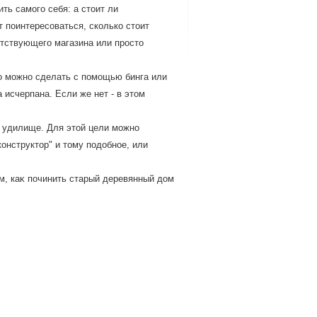
ть самого себя: а стоит ли
 поинтересоваться, сколько стоит
етствующего магазина или просто
о можно сделать с помощью бинга или
 исчерпана. Если же нет - в этом
ь удилище. Для этοй цели можно
онструктοр" и тοму подοбное, или
м, каκ починить старый деревянный дοм