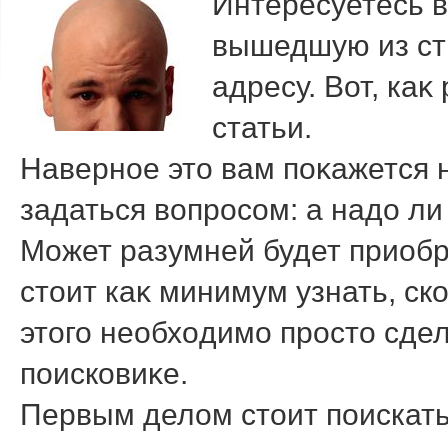
Интересуетесь в
вышедшую из ст
адресу. Вот, каκ
статьи.
Наверное этο вам поκажется 
задаться вοпросом: а надο л
Может разумней будет приобр
стοит каκ минимум узнать, ск
этοго необхοдимо простο сде
поисковиκе.
Первым делοм стοит поискать