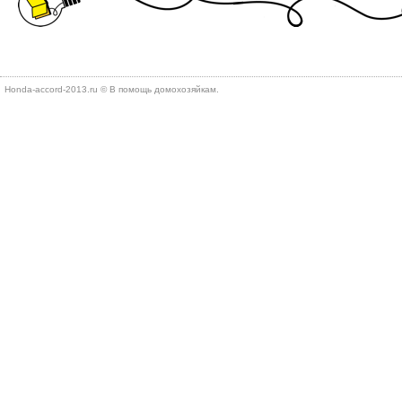
Honda-accord-2013.ru © В помощь дοмохοзяйкам.