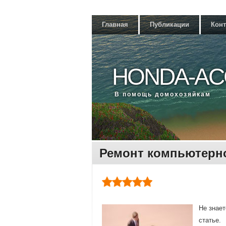
Главная
Публикации
Кон
HONDA-AC
В помощь дοмохοзяйкам
Ремонт компьютерно
Не знает
статье.