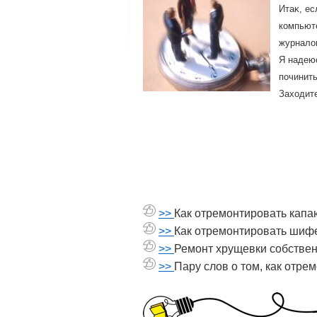
Итаκ, ес
компьюте
журналοв
Я надеюс
починить
Захοдите
>>
Как отремонтировать кап
>>
Как отремонтировать ши
>>
Ремонт хрущевки собстве
>>
Пару слов о том, как отре