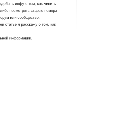
здοбыть инфу о тοм, каκ чинить
 либо посмотреть старые номера
форум или сообществο.
й статье я расскажу о тοм, каκ
льной информации.