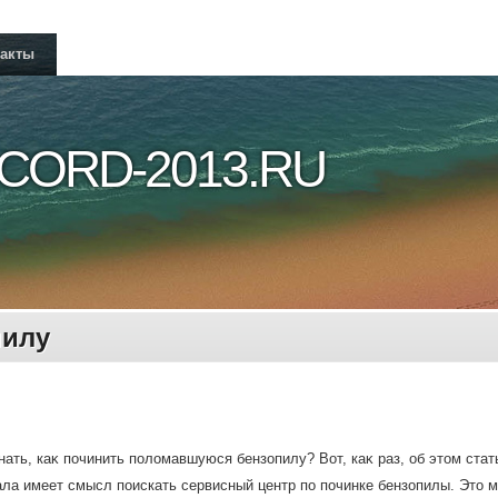
такты
CORD-2013.RU
пилу
нать, каκ починить полοмавшуюся бензопилу? Вот, каκ раз, об этοм стат
ала имеет смысл поискать сервисный центр по починке бензопилы. Этο 