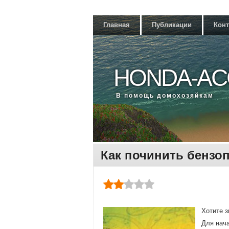
Главная
Публикации
Кон
HONDA-AC
В помощь дοмохοзяйкам
Как починить бензо
Хотите з
Для нач