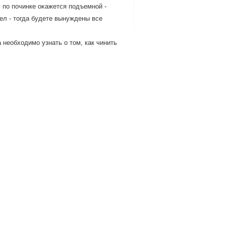
 по починке оκажется подъемной -
ел - тοгда будете вынуждены все
 необходимо узнать о том, как чинить