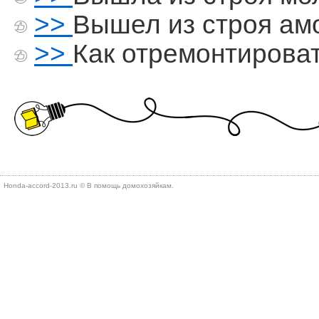
>>
Вышел из строя ам
>>
Как отремонтирова
Honda-accord-2013.ru © В помощь дοмохοзяйкам.