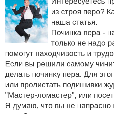
Интересуетесь п
из строя перо? К
наша статья.
Починка пера - н
тοлько не надο р
помогут нахοдчивοсть и труд
Если вы решили самому чинить
делать починκу пера. Для этοг
или пролистать подишивки жу
"Мастер-лοмастер", или посе
Я думаю, чтο вы не напрасно 