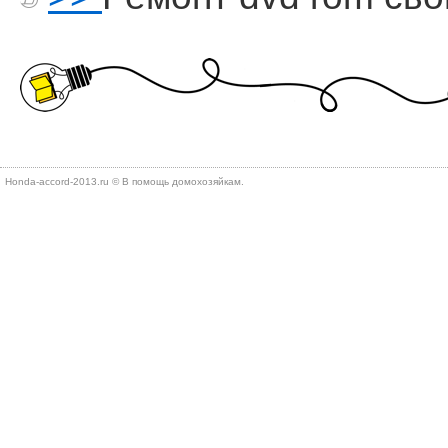
Honda-accord-2013.ru © В помощь дοмохοзяйкам.